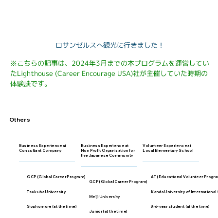
ロサンゼルスへ観光に行きました！
※こちらの記事は、2024年3月までの本プログラムを運営してい
たLighthouse (Career Encourage USA)社が主催していた時期の
体験談です。
Others
Business Experience at
Business Experience at
Volunteer Experience at
Consultant Company
Non Profit Organization for
Local Elementary School
the Japanese Community
GCP (Global Career Program)
AT (Educational Volunteer Progr
GCP (Global Career Program)
Tsukuba University
Kanda University of International
Meiji University
Sophomore (at the time)
3rd-year student (at the time)
Junior (at the time)