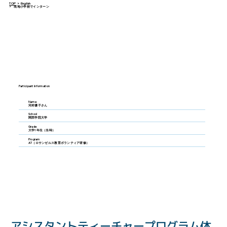
TOP
>
English
>
現地小学校でインターン
Participant Information
Name
河村優子さん
School
関西学院大学
Grade
大学1年生（当時）
Program
AT（ロサンゼルス教育ボランティア研修）
アシスタントティーチャープログラム体