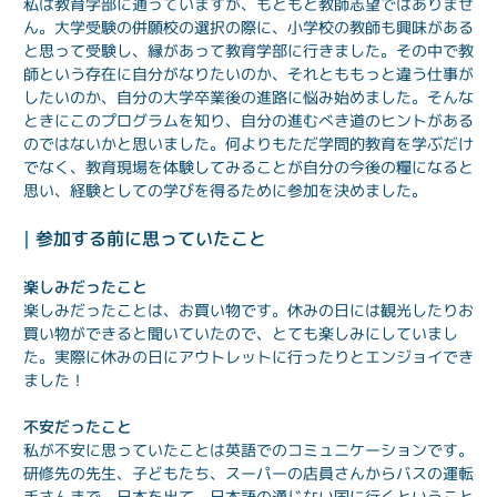
私は教育学部に通っていますが、もともと教師志望ではありませ
ん。大学受験の併願校の選択の際に、小学校の教師も興味がある
と思って受験し、縁があって教育学部に行きました。その中で教
師という存在に自分がなりたいのか、それとももっと違う仕事が
したいのか、自分の大学卒業後の進路に悩み始めました。そんな
ときにこのプログラムを知り、自分の進むべき道のヒントがある
のではないかと思いました。何よりもただ学問的教育を学ぶだけ
でなく、教育現場を体験してみることが自分の今後の糧になると
思い、経験としての学びを得るために参加を決めました。
| 
参加する前に思っていたこと
楽しみだったこと
楽しみだったことは、お買い物です。休みの日には観光したりお
買い物ができると聞いていたので、とても楽しみにしていまし
た。実際に休みの日にアウトレットに行ったりとエンジョイでき
ました！
不安だったこと
私が不安に思っていたことは英語でのコミュニケーションです。
研修先の先生、子どもたち、スーパーの店員さんからバスの運転
手さんまで。日本を出て、日本語の通じない国に行くということ