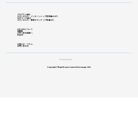
プログラム紹介
ロサンゼルス・インターンシップ型研修
​(GCP)
GCPコース紹介
ロサンゼルス・教育ボランティア研修(
AT)
LCE USAについて
体験談
大学ご担当者様へ
English
お知らせ・コラム
お問い合わせ
Privacy policy
Copyright ©Lighthouse Career Encourage USA