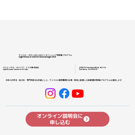
アメリカ・ロサンゼルスのインターンシップ型研修プログラム
Lighthouse Career Encourage USA
ライトハウス・キャリア・イクス株式会社
23505 Crenshaw Blvd. #242
Lighthouse Career eX Corp.
Torrance, CA 90505
日本の大学生・短大生・専門学校生を対象とした、アメリカの教育機関や企業・団体と提携した体験型教育研修プログラムを提供します
オンライン説明会に
申し込む