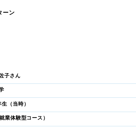
ターン
佐子さん
学
年生（当時）
（就業体験型コース）