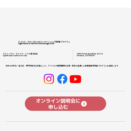
アメリカ・ロサンゼルスのインターンシップ型研修プログラム
Lighthouse Career Encourage USA
ライトハウス・キャリア・イクス株式会社
23505 Crenshaw Blvd. #242
Lighthouse Career eX Corp.
Torrance, CA 90505
日本の大学生・短大生・専門学校生を対象とした、アメリカの教育機関や企業・団体と提携した体験型教育研修プログラムを提供します
オンライン説明会に
申し込む