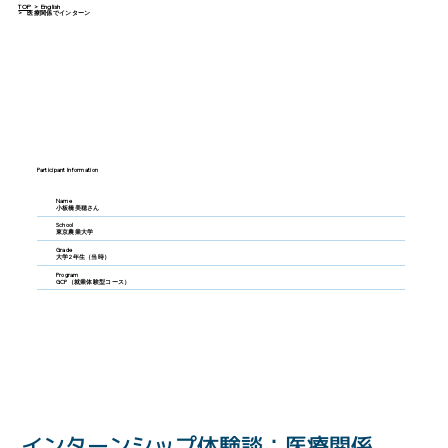
TOP
>
English
>
医療関係でインターン
Participant Information
Name
小板橋美穂さん
School
東京農業大学
Grade
大学2年生（当時）
Program
GCP（就業体験型コース）
インターンシップ体験談：医療関係