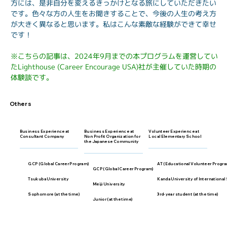
方には、是非自分を変えるきっかけとなる旅にしていただきたい
です。色々な方の人生をお聞きすることで、今後の人生の考え方
が大きく異なると思います。私はこんな素敵な経験ができて幸せ
です！
※こちらの記事は、2024年9月までの本プログラムを運営してい
たLighthouse (Career Encourage USA)社が主催していた時期の
体験談です。
Others
Business Experience at
Business Experience at
Volunteer Experience at
Consultant Company
Non Profit Organization for
Local Elementary School
the Japanese Community
GCP (Global Career Program)
AT (Educational Volunteer Progr
GCP (Global Career Program)
Tsukuba University
Kanda University of International
Meiji University
Sophomore (at the time)
3rd-year student (at the time)
Junior (at the time)