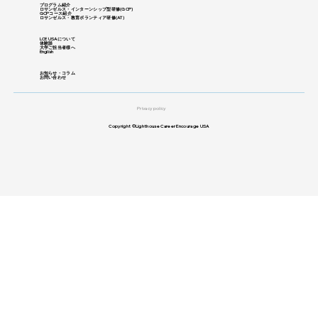
プログラム紹介
ロサンゼルス・インターンシップ型研修
​(GCP)
GCPコース紹介
ロサンゼルス・教育ボランティア研修(
AT)
LCE USAについて
体験談
大学ご担当者様へ
English
お知らせ・コラム
お問い合わせ
Privacy policy
Copyright ©Lighthouse Career Encourage USA