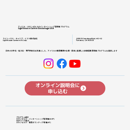
アメリカ・ロサンゼルスのインターンシップ型研修プログラム
Lighthouse Career Encourage USA
ライトハウス・キャリア・イクス株式会社
23505 Crenshaw Blvd. #242
Lighthouse Career eX Corp.
Torrance, CA 90505
日本の大学生・短大生・専門学校生を対象とした、アメリカの教育機関や企業・団体と提携した体験型教育研修プログラムを提供します
オンライン説明会に
申し込む
プログラム紹介
ロサンゼルス・インターンシップ型研修
​(GCP)
GCPコース紹介
ロサンゼルス・教育ボランティア研修(
AT)