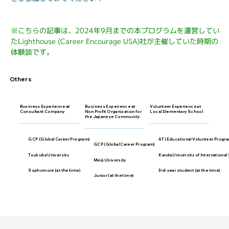
※こちらの記事は、2024年9月までの本プログラムを運営してい
たLighthouse (Career Encourage USA)社が主催していた時期の
体験談です。
Others
Business Experience at
Business Experience at
Volunteer Experience at
Consultant Company
Non Profit Organization for
Local Elementary School
the Japanese Community
GCP (Global Career Program)
AT (Educational Volunteer Progr
GCP (Global Career Program)
Tsukuba University
Kanda University of International
Meiji University
Sophomore (at the time)
3rd-year student (at the time)
Junior (at the time)