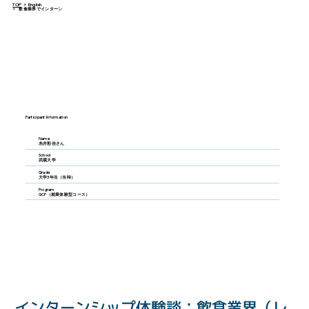
TOP
>
English
>
飲食業界でインターン
Participant Information
Name
糸井彩佳さん
School
武蔵大学
Grade
大学3年生（当時）
Program
GCP（就業体験型コース）
インターンシップ体験談：飲食業界（レ