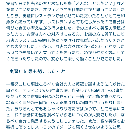
実習初日に担当者の方とお話した際「どんなことしたい？」など
を聞いていただき、オフィスでのお仕事だけかと思っていました
ところ、実際にレストランで働かせていただいたことがとても印
象深く残っています。レストランはとても忙しかったので自分は
何ができるか考えながら行いました。その上すべて英語の環境だ
ったので、お客さんへの対応はもちろん、お店の方に質問したり
お店のシステムの説明も英語で受けなければならなかったのがと
ても大変でした。しかし、お店の方々は分からないことがあった
らいつでも聞いてと言ってくださったり、わかりやすく説明して
くださったりしたので、安心して楽しく働くことができました。
| 
実習中に最も努力したこと
一番努力した事はなるべく会社の人と英語で話すように心がけた
事です。オフィスでのお仕事の時、作業している間は1人の事が
多かったのでお昼の時はみなさんとご一緒してご飯を食べたり、
なるべく自分から何か手伝える事はないか聞きに行ったりしまし
た。みなさんとてもおしゃべりな方たちばかりで、とても早いス
ピードの会話にお昼を食べながら追いつくのが大変でしたが、な
るべく自分も発言するようにしていました。また、変な英語をお
客様に使ってレストランのイメージを悪くさせないようにと思