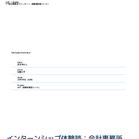
TOP
>
English
>
会計事務所でインターン（課題解決型コース）
Participant Information
Name
洪 宜伸さん
School
近畿大学
Grade
大学3年生（当時）
Program
GCP（就業体験型コース）
インターンシップ体験談：会計事務所