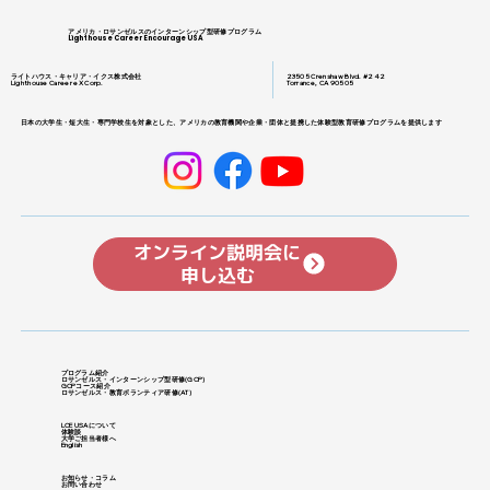
アメリカ・ロサンゼルスのインターンシップ型研修プログラム
Lighthouse Career Encourage USA
ライトハウス・キャリア・イクス株式会社
23505 Crenshaw Blvd. #242
Lighthouse Career eX Corp.
Torrance, CA 90505
日本の大学生・短大生・専門学校生を対象とした、アメリカの教育機関や企業・団体と提携した体験型教育研修プログラムを提供します
オンライン説明会に
申し込む
プログラム紹介
ロサンゼルス・インターンシップ型研修
​(GCP)
GCPコース紹介
ロサンゼルス・教育ボランティア研修(
AT)
LCE USAについて
体験談
大学ご担当者様へ
English
お知らせ・コラム
お問い合わせ