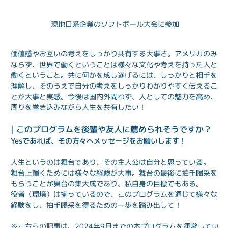
現地日系企業のソフトボール大会に参加
価値感やお互いの考えをしっかり共有する大事さ。アメリカのみ
ならず、世界で働くということは様々な文化や考えを持った人と
働くということ。共に何かを成し遂げるには、しっかりと相手を
理解し、そのうえで自分の考えをしっかりわかりやすく伝えるこ
とが大事と実感。今後は国内外問わず、人としての魅力を高め、
周りを巻き込みながら人生を共有したい！
| 
このプログラムを後輩や友人に薦められそうですか？
Yesであれば、その方々へメッセージをお願いします！
人生というのは舞台であり、その主人公は自分と思っている。

舞台上輝くためには様々な経験が大事。舞台の最後に拍手喝采を
もらうことが舞台の集大成であり、私自身の目標でもある。

役者（環境）は揃っているので、このプログラムを通じて様々な
経験をし、拍手喝采を得るための一歩を踏み出して！
※こちらの記事は、2024年9月までの本プログラムを運営してい