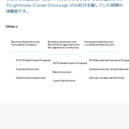
たLighthouse (Career Encourage USA)社が主催していた時期の
体験談です。
Others
Business Experience at
Business Experience at
Volunteer Experience at
Consultant Company
Non Profit Organization for
Local Elementary School
the Japanese Community
GCP (Global Career Program)
AT (Educational Volunteer Progr
GCP (Global Career Program)
Tsukuba University
Kanda University of International
Meiji University
Sophomore (at the time)
3rd-year student (at the time)
Junior (at the time)