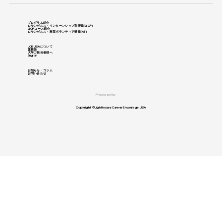
プログラム紹介
ロサンゼルス・インターンシップ型研修
​(GCP)
GCPコース紹介
ロサンゼルス・教育ボランティア研修(
AT)
LCE USAについて
体験談
大学ご担当者様へ
English
お知らせ・コラム
お問い合わせ
Privacy policy
Copyright ©Lighthouse Career Encourage USA