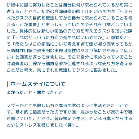
研修中に最も努力したことは自分に何が求められているかを常に
考えることです。初めの合同研修の際にLCE USAの方が「与えら
れたタスクの目的を確認してから自分に求められていることを考
えることが重要」とおっしゃっていたのでそれを目標としていま
した。具体的には新しい商品の売り方を考えるタスクを頂いた際
に「これはどういった方向で進めればいいですか」と尋ねたとこ
ろ「僕たちはこの商品について考えすぎて頭が凝り固まってるか
ら新鮮な目線で現実的な実現可能性はあまり気にせず考えてほし
い」と回答が返ってきました。そこで自分に求められていること
は消費者の目線から購買意欲が促進されるような売り方を考える
ことだと考え、常にそれを意識してタスクに臨みました。
| 
ホームステイについて
よかったこと・悪かったこと
マザーがとても優しい方で本当の家のように生活できたことで
す。基本的に最高だったのですが唯一悪かったことが家の中で靴
を履いていたことです。普段裸足で生活している日本人からする
と少しストレスを感じました（笑）。