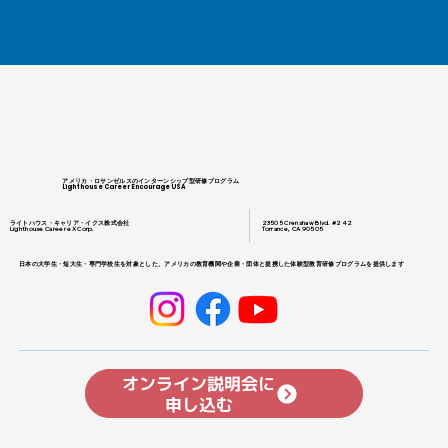
アメリカ・ロサンゼルスのインターンシップ型研修プログラム
Lighthouse Career Encourage USA
ライトハウス・キャリア・イクス株式会社
23505 Crenshaw Blvd. #242
Lighthouse Career eX Corp.
Torrance, CA 90505
日本の大学生・短大生・専門学校生を対象とした、アメリカの教育機関や企業・団体と提携した体験型教育研修プログラムを提供します
オンライン説明会に
申し込む