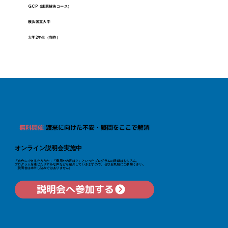
GCP（課題解決コース）
横浜国立大学
大学2年生（当時）
無料開催
渡米に向けた不安・疑問をここで解消
オンライン説明会実施中
「自分にできるだろうか」「費用や内容は？」といった​プログラムの詳細はもちろん、
プログラムを通じたリアルな声なども紹介していきますので、ぜひお気軽にご参加くさい。
（説明会は本申し込みではありません）
説明会へ参加する