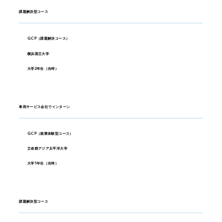
課題解決型コース
GCP（課題解決コース）
横浜国立大学
大学2年生（当時）
車両サービス会社でインターン
GCP（就業体験型コース）
立命館アジア太平洋大学
大学1年生（当時）
課題解決型コース