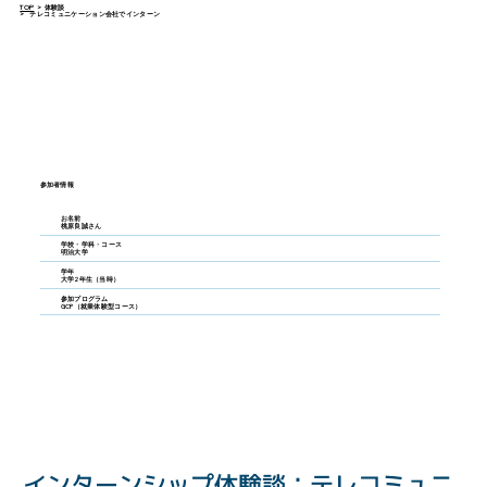
TOP
>
体験談
>
テレコミュニケーション会社でインターン
参加者情報
お名前
桃原良誠さん
学校・学科・コース
明治大学
学年
大学2年生（当時）
参加プログラム
GCP（就業体験型コース）
インターンシップ体験談：テレコミュニ