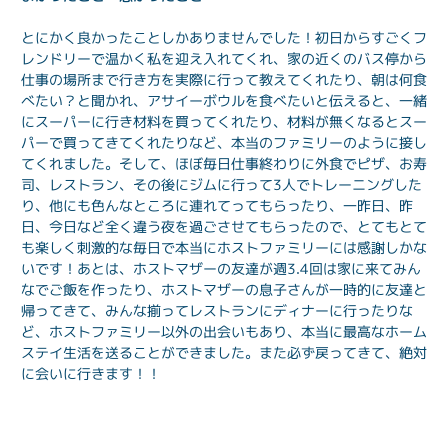
とにかく良かったことしかありませんでした！初日からすごくフ
レンドリーで温かく私を迎え入れてくれ、家の近くのバス停から
仕事の場所まで行き方を実際に行って教えてくれたり、朝は何食
べたい？と聞かれ、アサイーボウルを食べたいと伝えると、一緒
にスーパーに行き材料を買ってくれたり、材料が無くなるとスー
パーで買ってきてくれたりなど、本当のファミリーのように接し
てくれました。そして、ほぼ毎日仕事終わりに外食でピザ、お寿
司、レストラン、その後にジムに行って3人でトレーニングした
り、他にも色んなところに連れてってもらったり、一昨日、昨
日、今日など全く違う夜を過ごさせてもらったので、とてもとて
も楽しく刺激的な毎日で本当にホストファミリーには感謝しかな
いです！あとは、ホストマザーの友達が週3.4回は家に来てみん
なでご飯を作ったり、ホストマザーの息子さんが一時的に友達と
帰ってきて、みんな揃ってレストランにディナーに行ったりな
ど、ホストファミリー以外の出会いもあり、本当に最高なホーム
ステイ生活を送ることができました。また必ず戻ってきて、絶対
に会いに行きます！！