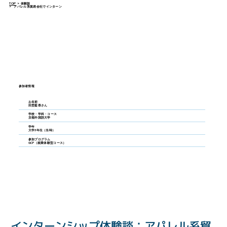
TOP
>
体験談
>
アパレル系貿易会社でインターン
参加者情報
お名前
田埜藍香さん
学校・学科・コース
京都外国語大学
学年
大学3年生（当時）
参加プログラム
GCP（就業体験型コース）
インターンシップ体験談：アパレル系貿