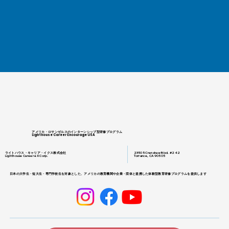
アメリカ・ロサンゼルスのインターンシップ型研修プログラム
Lighthouse Career Encourage USA
ライトハウス・キャリア・イクス株式会社
23505 Crenshaw Blvd. #242
Lighthouse Career eX Corp.
Torrance, CA 90505
日本の大学生・短大生・専門学校生を対象とした、アメリカの教育機関や企業・団体と提携した体験型教育研修プログラムを提供します