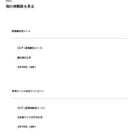
Others
他の体験談を見る
課題解決型コース
GCP（課題解決コース）
横浜国立大学
大学2年生（当時）
車両サービス会社でインターン
GCP（就業体験型コース）
立命館アジア太平洋大学
大学1年生（当時）