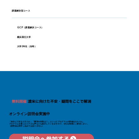
課題解決型コース
GCP（課題解決コース）
横浜国立大学
大学2年生（当時）
無料開催
渡米に向けた不安・疑問をここで解消
オンライン説明会実施中
「自分にできるだろうか」「費用や内容は？」といった​プログラムの詳細はもちろん、
プログラムを通じたリアルな声なども紹介していきますので、ぜひお気軽にご参加くさい。
（説明会は本申し込みではありません）