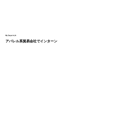
My Days in LA
アパレル系貿易会社でインターン