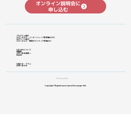
オンライン説明会に
申し込む
プログラム紹介
ロサンゼルス・インターンシップ型研修
​(GCP)
GCPコース紹介
ロサンゼルス・教育ボランティア研修(
AT)
LCE USAについて
体験談
大学ご担当者様へ
English
お知らせ・コラム
お問い合わせ
Privacy policy
Copyright ©Lighthouse Career Encourage USA