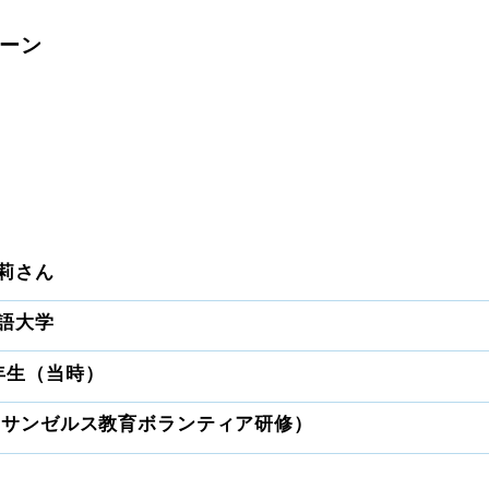
ーン
莉さん
語大学
年生（当時）
ロサンゼルス教育ボランティア研修）