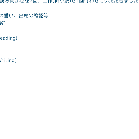
読み聞かせを2回、工作(折り紙)を1回行わせていただきまし
忠誠の誓い、出席の確認等
数)
ading)
iting)