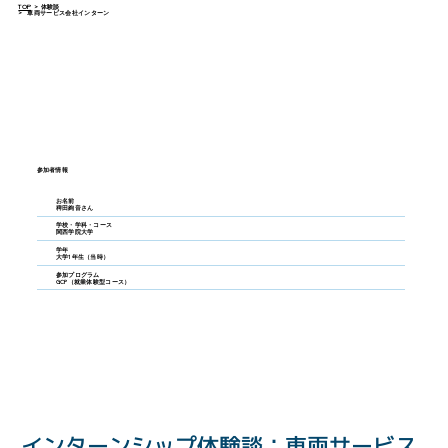
TOP
>
体験談
>
車両サービス会社インターン
参加者情報
お名前
稗田絢音さん
学校・学科・コース
関西学院大学
学年
大学1年生（当時）
参加プログラム
GCP（就業体験型コース）
インターンシップ体験談：車両サービス