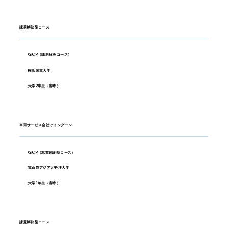
課題解決型コース
GCP（課題解決コース）
横浜国立大学
大学2年生（当時）
車両サービス会社でインターン
GCP（就業体験型コース）
立命館アジア太平洋大学
大学1年生（当時）
課題解決型コース