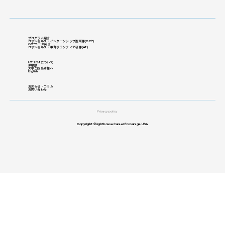
プログラム紹介
ロサンゼルス・インターンシップ型研修
​(GCP)
GCPコース紹介
ロサンゼルス・教育ボランティア研修(
AT)
LCE USAについて
体験談
大学ご担当者様へ
English
お知らせ・コラム
お問い合わせ
Privacy policy
Copyright ©Lighthouse Career Encourage USA