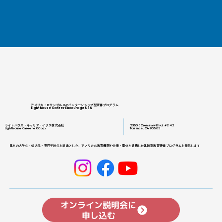
アメリカ・ロサンゼルスのインターンシップ型研修プログラム
Lighthouse Career Encourage USA
ライトハウス・キャリア・イクス株式会社
23505 Crenshaw Blvd. #242
Lighthouse Career eX Corp.
Torrance, CA 90505
日本の大学生・短大生・専門学校生を対象とした、アメリカの教育機関や企業・団体と提携した体験型教育研修プログラムを提供します
オンライン説明会に
申し込む