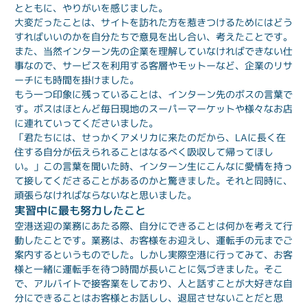
とともに、やりがいを感じました。
大変だったことは、サイトを訪れた方を惹きつけるためにはどう
すればいいのかを自分たちで意見を出し合い、考えたことです。
また、当然インターン先の企業を理解していなければできない仕
事なので、サービスを利用する客層やモットーなど、企業のリサ
ーチにも時間を掛けました。
もう一つ印象に残っていることは、インターン先のボスの言葉で
す。ボスはほとんど毎日現地のスーパーマーケットや様々なお店
に連れていってくださいました。
「君たちには、せっかくアメリカに来たのだから、LAに長く在
住する自分が伝えられることはなるべく吸収して帰ってほし
い。」この言葉を聞いた時、インターン生にこんなに愛情を持っ
て接してくださることがあるのかと驚きました。それと同時に、
頑張らなければならないなと思いました。
実習中に最も努力したこと
空港送迎の業務にあたる際、自分にできることは何かを考えて行
動したことです。業務は、お客様をお迎えし、運転手の元までご
案内するというものでした。しかし実際空港に行ってみて、お客
様と一緒に運転手を待つ時間が長いことに気づきました。そこ
で、アルバイトで接客業をしており、人と話すことが大好きな自
分にできることはお客様とお話しし、退屈させないことだと思