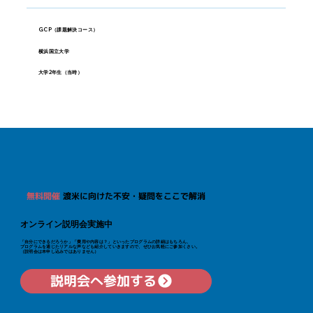
GCP（課題解決コース）
横浜国立大学
大学2年生（当時）
無料開催
渡米に向けた不安・疑問をここで解消
オンライン説明会実施中
「自分にできるだろうか」「費用や内容は？」といった​プログラムの詳細はもちろん、
プログラムを通じたリアルな声なども紹介していきますので、ぜひお気軽にご参加くさい。
（説明会は本申し込みではありません）
説明会へ参加する