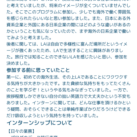
と考えていましたが、将来のイメージが全くついていませんでし
た。そこでこのプログラムに参加し、少しでも海外で働く雰囲気
を感じられたらいいなと思い参加しました。また、日本にある外
資系企業と外国にある日系企業の間にはどのような違いがあるの
かということも気になっていたので、まず海外の日系企業で働い
てみようと考えました。
後者に関しては、LAは自由で多様性に富んだ場所だというイメ
ージが強くあったため、LAで生活することに興味がありまし
た。旅行では知ることのできないLAを感じたいと思い、参加を
決めました。
参加する前に思っていたこと
第一に、初めての海外生活、その上LAであることにワクワクす
る気持ちが大きかったです。また貪欲な気持ちをもってたくさん
のことを学ぶぞ！というやる気もみなぎっていました。一方で、
挨拶程度しかできない自分の拙い英語力で大丈夫かという不安も
ありました。インターンに関しては、どんな仕事を頂けるかとい
う疑問、おそらくできることは単純作業ばかりだろうけどできる
だけ吸収しようという気持ちを持っていました。
インターンシップについて
【日々の業務】