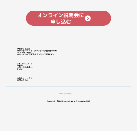
オンライン説明会に
申し込む
プログラム紹介
ロサンゼルス・インターンシップ型研修
​(GCP)
GCPコース紹介
ロサンゼルス・教育ボランティア研修(
AT)
LCE USAについて
体験談
大学ご担当者様へ
English
お知らせ・コラム
お問い合わせ
Privacy policy
Copyright ©Lighthouse Career Encourage USA