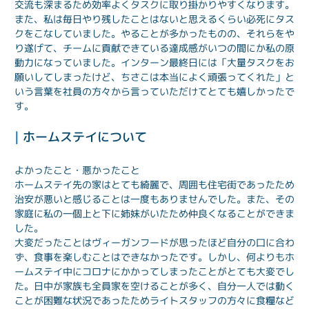
交流も深まるため効率よくタスクに取り掛かりやすくなります。
また、私は毎日やり残したことはないと思えるくらい必死にタス
クをこなしていました。やることが多かったものの、それらをや
り遂げて、チームに貢献できている達成感がいつの間にか私の原
動力になっていました。インターン最終日には「大量タスクをお
願いしてしまったけど、ちさこは本当によく頑張ってくれた」と
いう言葉を社員の方々から言っていただけてとても嬉しかったで
す。
| 
ホームステイについて
よかったこと・悪かったこと
ホームステイ先の家はとても綺麗で、周囲も住宅街であったため
治安が悪いと感じることは一度もありませんでした。また、その
家庭に私の一個上と下に姉妹がいたため仲良くなることができま
した。

大変だったことはヴィーガンフードが思ったほど自分の口に合わ
ず、食事を楽しむことはできなかったです。しかし、何よりもホ
ームステイ中にコロナにかかってしまったことがとても大変でし
た。日中が家族も全員家を空けることが多く、自分一人では動く
ことが困難な状況であったためライトスタッフの方々に食糧など