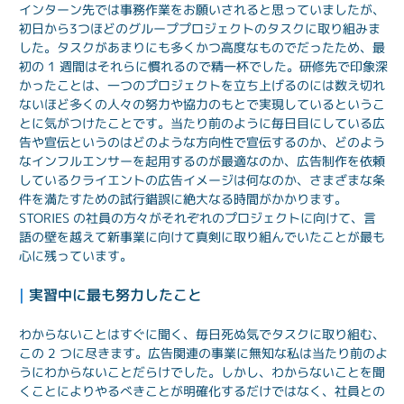
インターン先では事務作業をお願いされると思っていましたが、
初日から3つほどのグループプロジェクトのタスクに取り組みま
した。タスクがあまりにも多くかつ高度なものでだったため、最
初の 1 週間はそれらに慣れるので精一杯でした。研修先で印象深
かったことは、一つのプロジェクトを立ち上げるのには数え切れ
ないほど多くの人々の努力や協力のもとで実現しているというこ
とに気がつけたことです。当たり前のように毎日目にしている広
告や宣伝というのはどのような方向性で宣伝するのか、どのよう
なインフルエンサーを起用するのが最適なのか、広告制作を依頼
しているクライエントの広告イメージは何なのか、さまざまな条
件を満たすための試行錯誤に絶大なる時間がかかります。
STORIES の社員の方々がそれぞれのプロジェクトに向けて、言
語の壁を越えて新事業に向けて真剣に取り組んでいたことが最も
心に残っています。
| 
実習中に最も努力したこと
わからないことはすぐに聞く、毎日死ぬ気でタスクに取り組む、
この 2 つに尽きます。広告関連の事業に無知な私は当たり前のよ
うにわからないことだらけでした。しかし、わからないことを聞
くことによりやるべきことが明確化するだけではなく、社員との