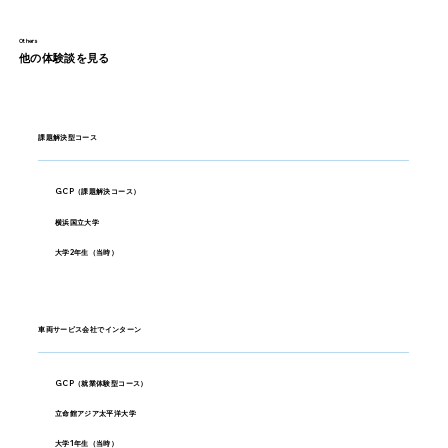
Others
他の体験談を見る
課題解決型コース
GCP（課題解決コース）
横浜国立大学
大学2年生（当時）
車両サービス会社でインターン
GCP（就業体験型コース）
立命館アジア太平洋大学
大学1年生（当時）