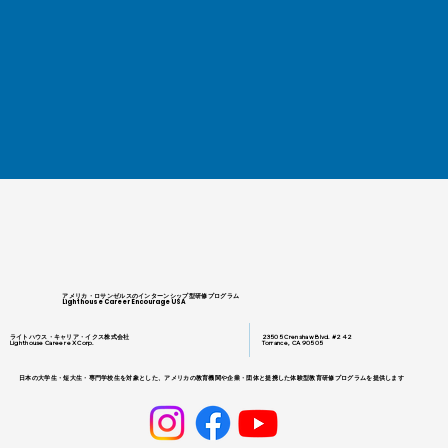
アメリカ・ロサンゼルスのインターンシップ型研修プログラム
Lighthouse Career Encourage USA
ライトハウス・キャリア・イクス株式会社
23505 Crenshaw Blvd. #242
Lighthouse Career eX Corp.
Torrance, CA 90505
日本の大学生・短大生・専門学校生を対象とした、アメリカの教育機関や企業・団体と提携した体験型教育研修プログラムを提供します