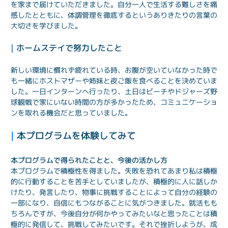
を家まで届けていただきました。自分一人で生活する難しさを痛
感したとともに、体調管理を徹底するというありきたりの言葉の
大切さを学びました。
| 
ホームステイで努力したこと
新しい環境に慣れず疲れている時、お腹が空いていなかった時で
も一緒にホストマザーや姉妹と夜ご飯を食べることを決めていま
した。一日インターンへ行ったり、土日はビーチやドジャーズ野
球観戦で家にいない時間の方が多かったため、コミュニケーショ
ンを取れる機会だと思っていました。
| 
本プログラムを体験してみて
本プログラムで得られたことと、今後の活かし方
本プログラムで積極性を得ました。失敗を恐れてあまり私は積極
的に行動することを苦手としていましたが、積極的に人に話しか
けたり、発言したり、物事に挑戦することによって自分の経験の
一部になり、自信にもつながることに気がつきました。就活もも
ちろんですが、今後自分が何かやってみたいなと思ったことは積
極的に発信して、挑戦してみたいです。それで挫折しようが、成