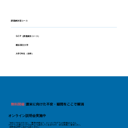
課題解決型コース
GCP（課題解決コース）
横浜国立大学
大学2年生（当時）
無料開催
渡米に向けた不安・疑問をここで解消
オンライン説明会実施中
「自分にできるだろうか」「費用や内容は？」といった​プログラムの詳細はもちろん、
プログラムを通じたリアルな声なども紹介していきますので、ぜひお気軽にご参加くさい。
（説明会は本申し込みではありません）