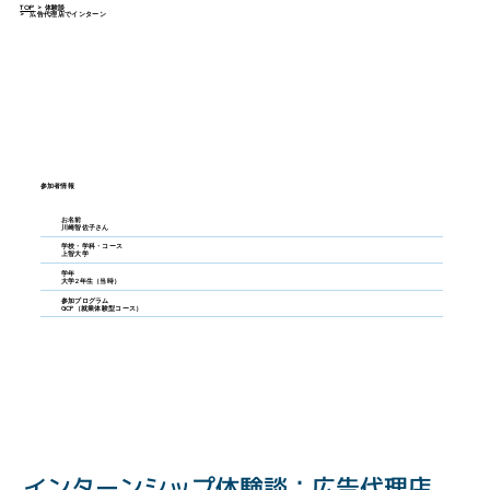
TOP
>
体験談
>
広告代理店でインターン
参加者情報
お名前
川崎智佐子さん
学校・学科・コース
上智大学
学年
大学2年生（当時）
参加プログラム
GCP（就業体験型コース）
インターンシップ体験談：広告代理店