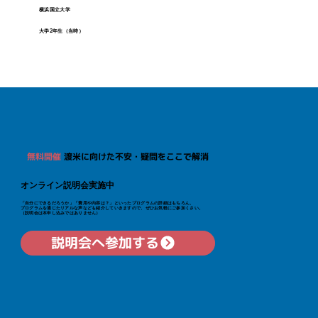
横浜国立大学
大学2年生（当時）
無料開催
渡米に向けた不安・疑問をここで解消
オンライン説明会実施中
「自分にできるだろうか」「費用や内容は？」といった​プログラムの詳細はもちろん、
プログラムを通じたリアルな声なども紹介していきますので、ぜひお気軽にご参加くさい。
（説明会は本申し込みではありません）
説明会へ参加する