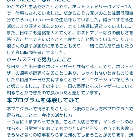
のびのびと生活できたことです。ホストファミリーはマザー1人
で、仕事もされていました。だからこそお互いのことは最低限自
分でやろうというルールで生活をしていました。縛られすぎる生
活はあまり好きではないので、とても快適に過ごしていました。
また、日中にも連絡を入れてくれ、ホストマザーなりの優しさを
感じることもできたのでとても良かったと思っています。たまに
娘さんの息子が遊びに来ることもあり、一緒に遊んだり話したり
して良い時間を過ごせました。
ホームステイで努力したこと
今日あった出来事をホストマザーと共有することです。ホストマ
ザーの帰宅が夜遅くなることもあり、しゃべれないときもありま
したが自身の一日を共有することでコミュニケーションをとろう
と努力しました。その中で、一日の整理とホストマザーについて
知ることができたので良かったと感じています。
本プログラムを体験してみて
本プログラムで得られたことと、今後の活かし方
本プログラムで
得られたことと、今後の活かし方
一つ目に「まずやってみる」ことの大切さです。インターンのみ
ならず、日常生活においてもやりたいけど不安、やっても失敗し
そうなど多くの物事をやらずに諦めてしまうことがあります。諦