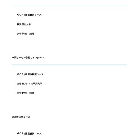
GCP（課題解決コース）
横浜国立大学
大学2年生（当時）
車両サービス会社でインターン
GCP（就業体験型コース）
立命館アジア太平洋大学
大学1年生（当時）
課題解決型コース
GCP（課題解決コース）