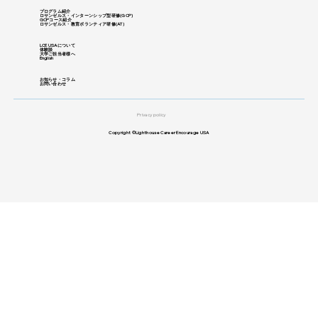
プログラム紹介
ロサンゼルス・インターンシップ型研修
​(GCP)
GCPコース紹介
ロサンゼルス・教育ボランティア研修(
AT)
LCE USAについて
体験談
大学ご担当者様へ
English
お知らせ・コラム
お問い合わせ
Privacy policy
Copyright ©Lighthouse Career Encourage USA