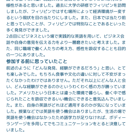
様性があると思いました。過去に大学の研修でフィリピンを訪問
しましたが、フィリピンではすむ場所によって経済環境が一変す
るという現状を目の当たりにしました。また、日本では当たり前
と思っていたことが、フィリピンでは特別なことであるといった
多く発見ができました。
2点目にビジネスという場で実践的な英語を用いて、ビジネス会
話や自身の意見を伝える力をより一層磨きたいと考えました。ま
た、同じ職場で働く人たちの考え方、感性を吸収することも目的
の一つにありました。
参加する前に思っていたこと
前述のように「どんな発見、経験ができるだろう」と思い、とて
も楽しみでした。もちろん食事や文化の違いに対して不安がまっ
たくなかったわけではありません。ただそれ以上にどんな人と会
い、どんな経験ができるのかというわくわく感の方が勝っていま
した。アメリカという日本とは違った環境で暮らし、働く中で感
じられたことを吸収できるいい機会にできると意気込んでいまし
た。また、自身の英語がどれほど通用するのかが気になっていま
した。授業などでは英語を使う機会はありましたが、生活の場で
英語を使う機会はなかったため語学力が足りなければ、ボディー
ランゲージを多用してでもコミュニケーションをとると決意して
いました。