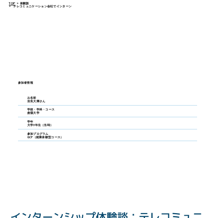
TOP
>
体験談
>
テレコミュニケーション会社でインターン
参加者情報
お名前
吉良大輝さん
学校・学科・コース
創価大学
学年
大学3年生（当時）
参加プログラム
GCP（就業体験型コース）
インターンシップ体験談：テレコミュニ