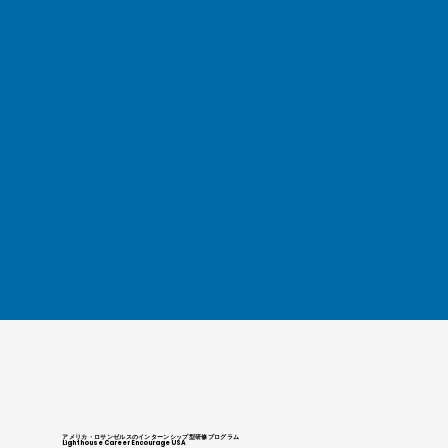
アメリカ・ロサンゼルスのインターンシップ型研修プログラム
Lighthouse Career Encourage USA