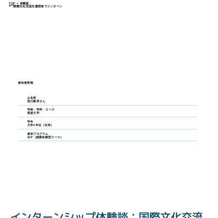
TOP
>
体験談
>
国際文化交流支援団体でインターン
参加者情報
お名前
前川奏芽さん
学校・学科・コース
筑波大学
学年
大学4年生（当時）
参加プログラム
GCP（就業体験型コース）
インターンシップ体験談：国際文化交流