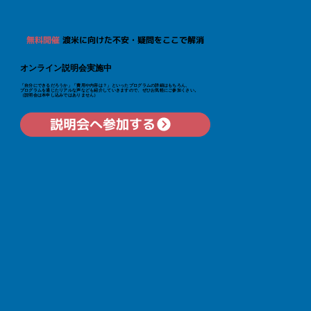
無料開催
渡米に向けた不安・疑問をここで解消
オンライン説明会実施中
「自分にできるだろうか」「費用や内容は？」といった​プログラムの詳細はもちろん、
プログラムを通じたリアルな声なども紹介していきますので、ぜひお気軽にご参加くさい。
（説明会は本申し込みではありません）
説明会へ参加する