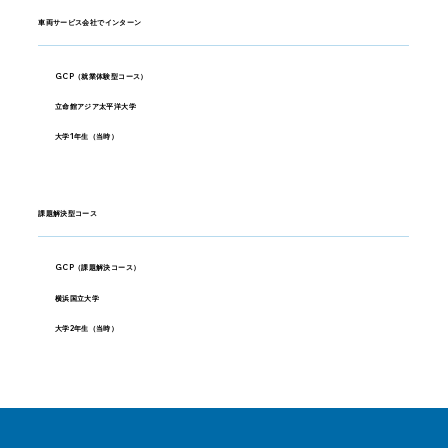
車両サービス会社でインターン
GCP（就業体験型コース）
立命館アジア太平洋大学
大学1年生（当時）
課題解決型コース
GCP（課題解決コース）
横浜国立大学
大学2年生（当時）