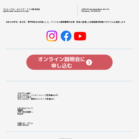
ライトハウス・キャリア・イクス株式会社
23505 Crenshaw Blvd. #242
Lighthouse Career eX Corp.
Torrance, CA 90505
日本の大学生・短大生・専門学校生を対象とした、アメリカの教育機関や企業・団体と提携した体験型教育研修プログラムを提供します
オンライン説明会に
申し込む
プログラム紹介
ロサンゼルス・インターンシップ型研修
​(GCP)
GCPコース紹介
ロサンゼルス・教育ボランティア研修(
AT)
LCE USAについて
体験談
大学ご担当者様へ
English
お知らせ・コラム
お問い合わせ
Privacy policy