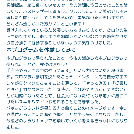
晩御飯は一緒に食べていたので、その時間に今日あったことを話
したり、ホストマザーに質問したりしました。拙い英語でも聞き
返したり聞こうとしてくださるので、勇気がいると思いますが、
どんどん話しかけた方がいいと思います！
受け入れてくれているため優しい方ではありますが、ご自分の生
活もありますし、あくまでお邪魔している身なので迷惑をかけた
り自分勝手に行動することがないように気をつけました。
本プログラムを体験してみて
本プログラムで得られたことと、今後の活かし方
本プログラムで
得られたことと、今後の活かし方
「自分で考えてまずはやってみる」という力はついたと思いま
す。プログラム参加を決めたことや、インターン先で自分で工夫
しながらタスクをこなすことを通して、「やってみる」「提案し
てみる」力がつきました。同時に、自分のできることできないこ
とが明確になったことで、社会人になった時（なる前）に身につ
けたいスキルやマインドを知ることもできました。
バックグラウンドが異なる人と働くことのイメージができ、今ま
で漠然と考えていた海外で働くことが少し身近になりましたし、
今後どのようなキャリアを築いていくか考えるきっかけにもなり
ました。