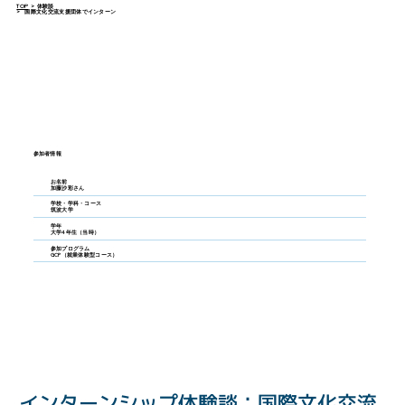
TOP
>
体験談
>
国際文化交流支援団体でインターン
参加者情報
お名前
加藤沙彩さん
学校・学科・コース
筑波大学
学年
大学4年生（当時）
参加プログラム
GCP（就業体験型コース）
インターンシップ体験談：国際文化交流