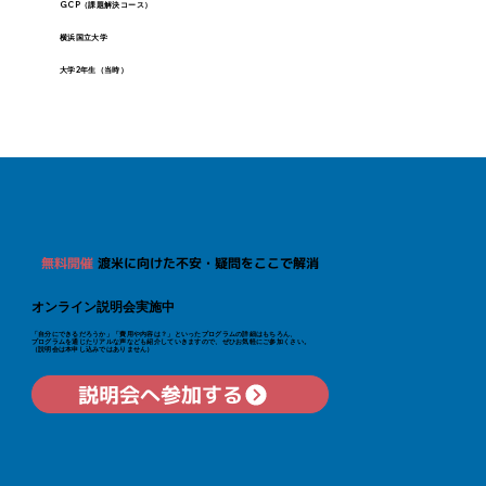
GCP（課題解決コース）
横浜国立大学
大学2年生（当時）
無料開催
渡米に向けた不安・疑問をここで解消
オンライン説明会実施中
「自分にできるだろうか」「費用や内容は？」といった​プログラムの詳細はもちろん、
プログラムを通じたリアルな声なども紹介していきますので、ぜひお気軽にご参加くさい。
（説明会は本申し込みではありません）
説明会へ参加する