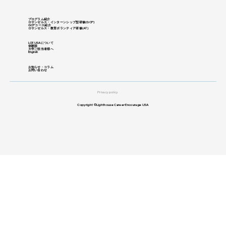
プログラム紹介
ロサンゼルス・インターンシップ型研修
​(GCP)
GCPコース紹介
ロサンゼルス・教育ボランティア研修(
AT)
LCE USAについて
体験談
大学ご担当者様へ
English
お知らせ・コラム
お問い合わせ
Privacy policy
Copyright ©Lighthouse Career Encourage USA