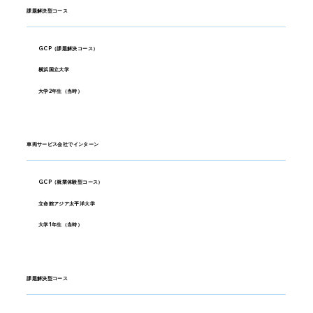
課題解決型コース
GCP（課題解決コース）
横浜国立大学
大学2年生（当時）
車両サービス会社でインターン
GCP（就業体験型コース）
立命館アジア太平洋大学
大学1年生（当時）
課題解決型コース