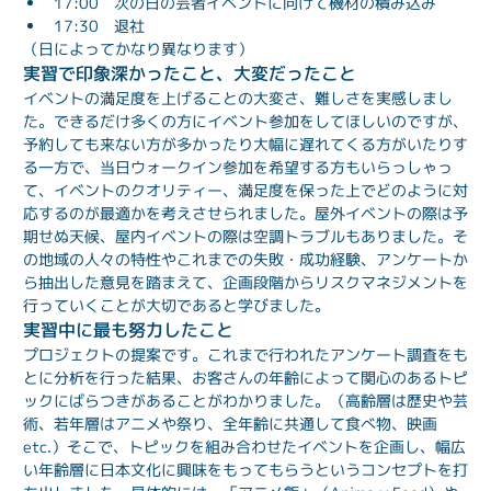
17:00　次の日の芸者イベントに向けて機材の積み込み
17:30　退社
（日によってかなり異なります）
実習で印象深かったこと、大変だったこと
イベントの満足度を上げることの大変さ、難しさを実感しまし
た。できるだけ多くの方にイベント参加をしてほしいのですが、
予約しても来ない方が多かったり大幅に遅れてくる方がいたりす
る一方で、当日ウォークイン参加を希望する方もいらっしゃっ
て、イベントのクオリティー、満足度を保った上でどのように対
応するのが最適かを考えさせられました。屋外イベントの際は予
期せぬ天候、屋内イベントの際は空調トラブルもありました。そ
の地域の人々の特性やこれまでの失敗・成功経験、アンケートか
ら抽出した意見を踏まえて、企画段階からリスクマネジメントを
行っていくことが大切であると学びました。
実習中に最も努力したこと
プロジェクトの提案です。これまで行われたアンケート調査をも
とに分析を行った結果、お客さんの年齢によって関心のあるトピ
ックにばらつきがあることがわかりました。（高齢層は歴史や芸
術、若年層はアニメや祭り、全年齢に共通して食べ物、映画
etc.）そこで、トピックを組み合わせたイベントを企画し、幅広
い年齢層に日本文化に興味をもってもらうというコンセプトを打